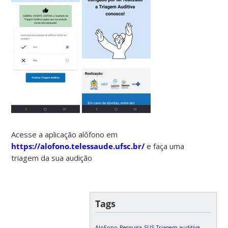
Acesse a aplicação alôfono em
https://alofono.telessaude.ufsc.br/
e faça uma
triagem da sua audição
Tags
AloFono
Pesquisa
SUS
Triagem auditiva