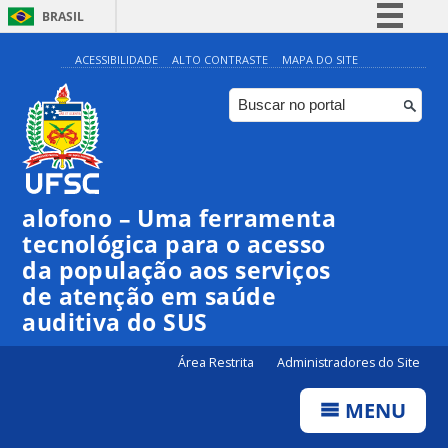
BRASIL
Simplifique!
ACESSIBILIDADE
ALTO CONTRASTE
MAPA DO SITE
Comunica BR
Participe
Acesso à informação
Legislação
alofono – Uma ferramenta
Canais
tecnológica para o acesso
da população aos serviços
de atenção em saúde
auditiva do SUS
Área Restrita
Administradores do Site
MENU