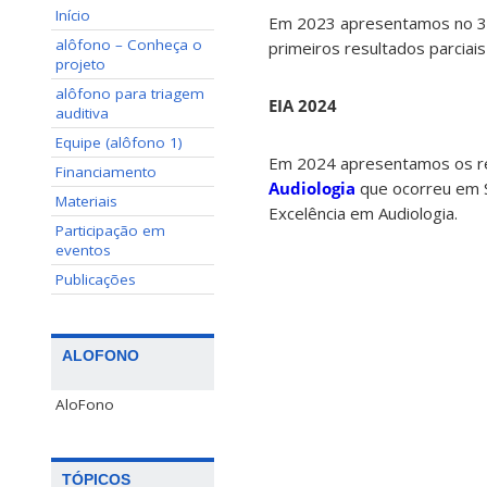
Início
Em 2023 apresentamos no 38º 
alôfono – Conheça o
primeiros resultados parciais
projeto
alôfono para triagem
EIA 2024
auditiva
Equipe (alôfono 1)
Em 2024 apresentamos os re
Financiamento
Audiologia
que ocorreu em S
Materiais
Excelência em Audiologia.
Participação em
eventos
Publicações
ALOFONO
AloFono
TÓPICOS