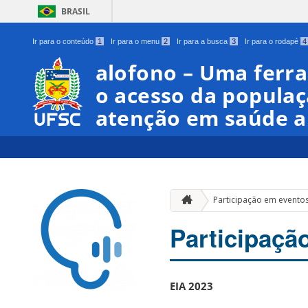
BRASIL
Ir para o conteúdo
1
Ir para o menu
2
Ir para a busca
3
Ir para o rodapé
4
alofono – Uma ferr
o acesso da populaç
atenção em saúde a
Participação em evento
Participaçã
EIA 2023