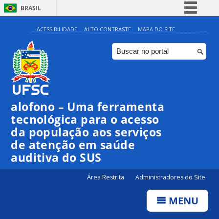
BRASIL
Simplifique!
ACESSIBILIDADE
ALTO CONTRASTE
MAPA DO SITE
Comunica BR
Participe
Acesso à informação
Legislação
alofono – Uma ferramenta
Canais
tecnológica para o acesso
da população aos serviços
de atenção em saúde
auditiva do SUS
Área Restrita
Administradores do Site
MENU