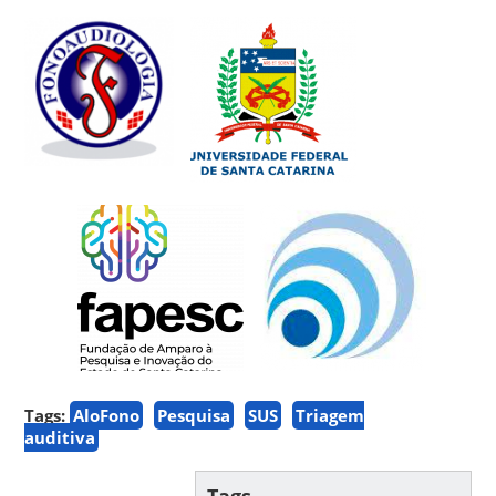
Tags:
AloFono
Pesquisa
SUS
Triagem
auditiva
Tags