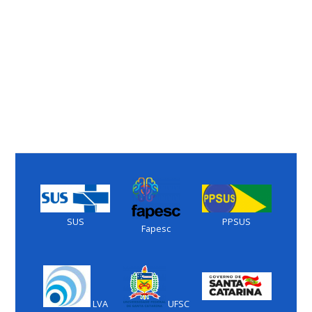
SUS
PPSUS
Fapesc
LVA
UFSC