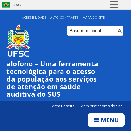
BRASIL
Simplifique!
ACESSIBILIDADE
ALTO CONTRASTE
MAPA DO SITE
Comunica BR
Participe
Acesso à informação
Legislação
alofono – Uma ferramenta
Canais
tecnológica para o acesso
da população aos serviços
de atenção em saúde
auditiva do SUS
Área Restrita
Administradores do Site
MENU